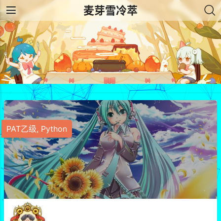
麦芽雪冷萃
PAT乙级
,
Python