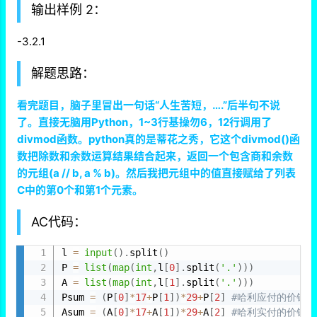
输出样例 2：
-3.2.1
解题思路：
看完题目，脑子里冒出一句话“人生苦短，….”后半句不说
了。直接无脑用Python，1~3行基操勿6，12行调用了
divmod函数。python真的是蒂花之秀，它这个divmod()函
数把除数和余数运算结果结合起来，返回一个包含商和余数
的元组(a // b, a % b)。然后我把元组中的值直接赋给了列表
C中的第0个和第1个元素。
AC代码：
l 
=
input
(
)
.
split
(
)
P 
=
list
(
map
(
int
,
l
[
0
]
.
split
(
'.'
)
)
)
A 
=
list
(
map
(
int
,
l
[
1
]
.
split
(
'.'
)
)
)
Psum 
=
(
P
[
0
]
*
17
+
P
[
1
]
)
*
29
+
P
[
2
]
#哈利应付的价钱为P
Asum 
=
(
A
[
0
]
*
17
+
A
[
1
]
)
*
29
+
A
[
2
]
#哈利实付的价钱为A