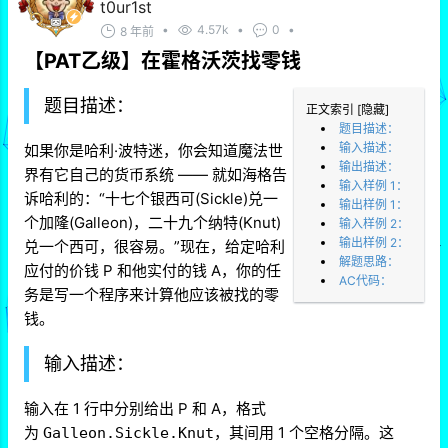
t0ur1st
•
4.57k
•
0
•
8 年前
【PAT乙级】在霍格沃茨找零钱
题目描述：
正文索引
[隐藏]
题目描述：
输入描述：
如果你是哈利·波特迷，你会知道魔法世
输出描述：
界有它自己的货币系统 —— 就如海格告
输入样例 1：
诉哈利的：“十七个银西可(Sickle)兑一
输出样例 1：
个加隆(Galleon)，二十九个纳特(Knut)
输入样例 2：
输出样例 2：
兑一个西可，很容易。”现在，给定哈利
解题思路：
应付的价钱 P 和他实付的钱 A，你的任
AC代码：
务是写一个程序来计算他应该被找的零
钱。
输入描述：
输入在 1 行中分别给出 P 和 A，格式
为
，其间用 1 个空格分隔。这
Galleon.Sickle.Knut