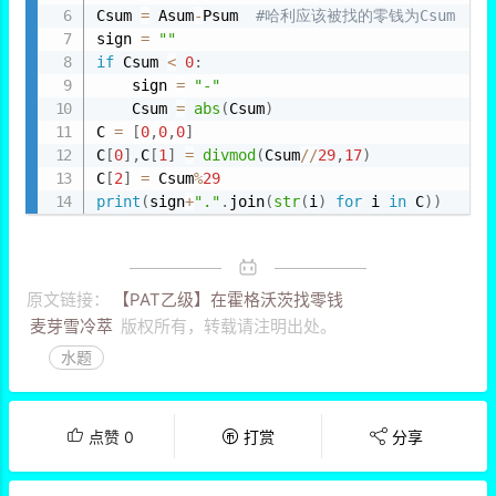
Csum 
=
 Asum
-
Psum  
#哈利应该被找的零钱为Csum
sign 
=
""
if
 Csum 
<
0
:
    sign 
=
"-"
    Csum 
=
abs
(
Csum
)
C 
=
[
0
,
0
,
0
]
C
[
0
]
,
C
[
1
]
=
divmod
(
Csum
//
29
,
17
)
C
[
2
]
=
 Csum
%
29
print
(
sign
+
"."
.
join
(
str
(
i
)
for
 i 
in
 C
)
)
原文链接：
【PAT乙级】在霍格沃茨找零钱
麦芽雪冷萃
版权所有，转载请注明出处。
水题
点赞
0
打赏
分享