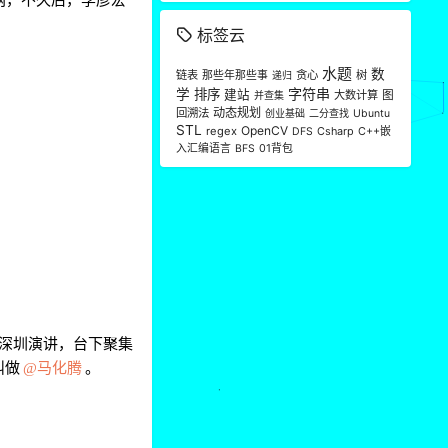
标签云
水题
数
链表
那些年那些事
贪心
树
递归
字符串
学
排序
建站
大数计算
图
并查集
2
动态规划
回溯法
创业基础
二分查找
Ubuntu
STL
OpenCV
regex
Csharp
C++嵌
DFS
入汇编语言
01背包
BFS
2
到深圳演讲，台下聚集
叫做
马化腾
。