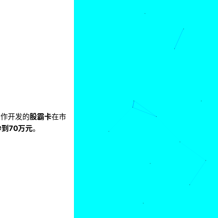
合作开发的
股霸卡
在市
炒到70万元
。