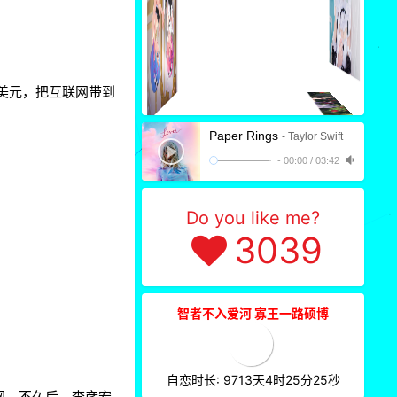
3
美元，把互联网带到
Paper Rings
- Taylor Swift
-
00:00
/
03:42
2
Do you like me?
3039
2
智者不入爱河 寡王一路硕博
自恋时长: 9713天4时25分27秒
2
网，不久后，李彦宏