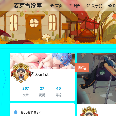
麦芽雪冷萃
首页
归档
关于我
D
随笔
t0ur1st
267
27
45
文章
说说
评论
865811637