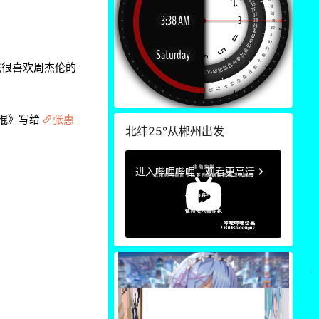
3
我很喜欢周杰伦的
3
棍》写给
张惠
北纬25°从郴州出发
3
3