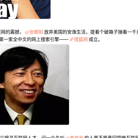
联网的震撼，
张朝阳
放弃美国的安逸生活，提着个破箱子揣着一千
月，第一家全中文的网上搜索引擎——
搜狐网
成立。
谷搜寻互联网人才，问一个名叫
李彦宏
的人愿不愿意回国做互联