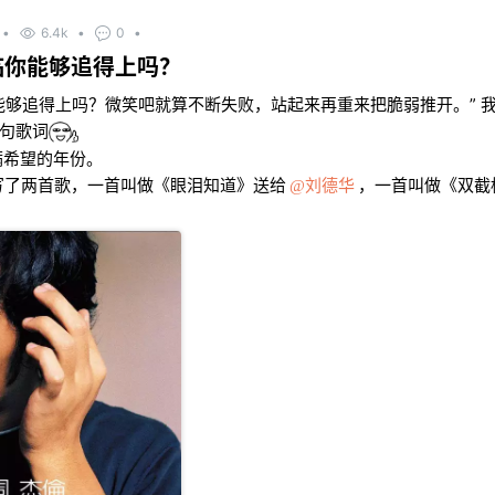
•
6.4k
•
0
•
临你能够追得上吗？
能够追得上吗？微笑吧就算不断失败，站起来再重来把脆弱推开。” 
句歌词
满希望的年份。
写了两首歌，一首叫做《眼泪知道》送给
刘德华
，一首叫做《双截