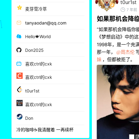
t0ur1st
麦芽雪冷萃
7 年前
如果那机会降
tanyaodan@qq.com
“如果那机会降临你
Hello🍁World
《梦想启动》中的这
1998年，是一个充
Don2025
那一年，
周杰伦
妹
，但都被拒了。
喜欢ctrl的cxk
喜欢ctrl的cxk
t0ur1st
喜欢ctrl的cxk
Don
冷的咖啡☕我清醒着 一再续杯