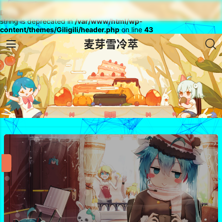
Deprecated
: rtrim(): Passing null to parameter #1 ($string) of type
string is deprecated in
/var/www/html/wp-
content/themes/Giligili/header.php
on line
43
麦芽雪冷萃