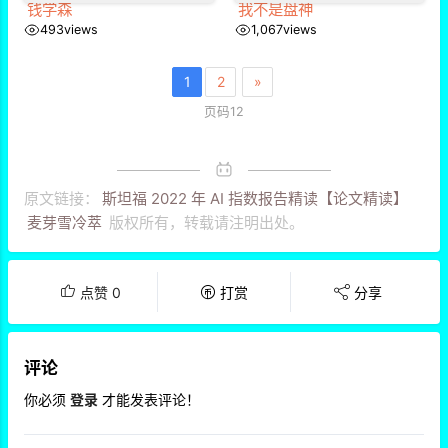
钱学森
我不是盘神
493
views
1,067
views
1
2
»
页码12
原文链接：
斯坦福 2022 年 AI 指数报告精读【论文精读】
麦芽雪冷萃
版权所有，转载请注明出处。
点赞
0
打赏
分享
评论
你必须
登录
才能发表评论！