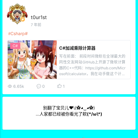
上的）。哈哈哈我就简 […]
t0ur1st
7 年前
Csharp
C#
C#加减乘除计算器
写在前面： 前段时间微软在全球最大的
同性交友网站GitHub上开源了微软计算
器的C++代码：https://github.com/Micr
osoft/calculator。我在动手做这个计算
器之前和大多数人都有着一样的观点：
不就是一个计算器吗？这能有多难啊?
6.65k
0
1
（眼高手低 十分不屑.jpg）然而等到自己
[…]
别翻了宝贝儿❤\(✿◕‿◕✿)
...人家都已经被你看光了欸
(*/ω\*)