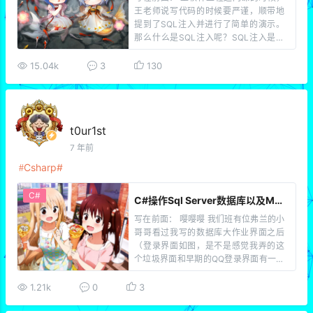
王老师说写代码的时候要严谨，顺带地
提到了SQL注入并进行了简单的演示。
那么什么是SQL注入呢？SQL注入是一
种注入攻击，由于应用程序对用户输入
数据的合法性没有判断或过滤不严，攻
15.04k
3
130
击者可以在应用程序中事先定义好的查
询语句的结尾添加恶意的SQL语句，从
而在管理员不知情的 […]
t0ur1st
7 年前
Csharp
C#
C#操作Sql Server数据库以及MD5加密存储
写在前面： 嘤嘤嘤 我们班有位弗兰的小
哥哥看过我写的数据库大作业界面之后
（登录界面如图，是不是感觉我弄的这
个垃圾界面和早期的QQ登录界面有一点
点像😂QQ2010以前），问我为什么没
有把数据库大作业代码更新到博客上
1.21k
0
3
面。。。（小声哔哔：其实我一开始并
没打算把数据库大作业的代码写到博客