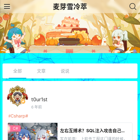
麦芽雪冷萃
全部
文章
说说
t0ur1st
6 年前
Csharp
C#
左右互搏术？SQL注入攻击自己一年前写的MD5加密程序
写在前面： 上软件工程这门课的时候，