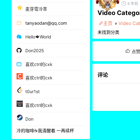
6 年前
麦芽雪冷萃
Video Catego
tanyaodan@qq.com
主页
»
Video Ca
未找到分类
Hello🍁World
Don2025
点
喜欢ctrl的cxk
评论
喜欢ctrl的cxk
t0ur1st
喜欢ctrl的cxk
Don
冷的咖啡☕我清醒着 一再续杯