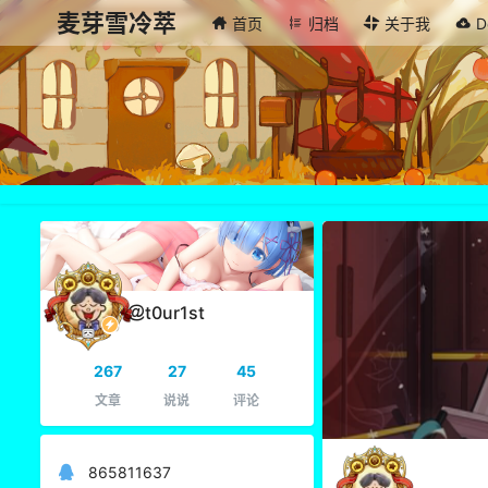
麦芽雪冷萃
首页
归档
关于我
D
t0ur1st
267
27
45
文章
说说
评论
865811637