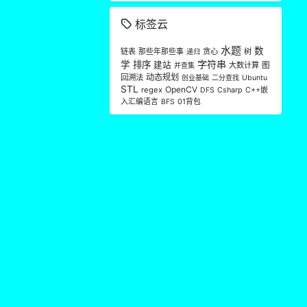
标签云
水题
数
链表
那些年那些事
贪心
树
递归
字符串
学
排序
建站
大数计算
图
并查集
2
动态规划
回溯法
创业基础
二分查找
Ubuntu
STL
OpenCV
regex
Csharp
C++嵌
DFS
入汇编语言
01背包
BFS
2