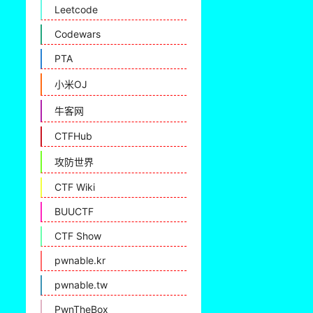
Leetcode
Codewars
PTA
小米OJ
牛客网
CTFHub
攻防世界
CTF Wiki
BUUCTF
CTF Show
pwnable.kr
pwnable.tw
PwnTheBox