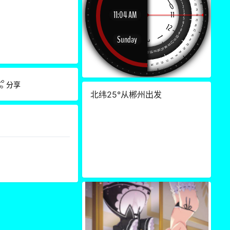
3
3
分享
北纬25°从郴州出发
3
3