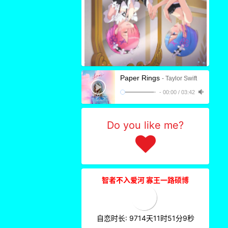
3
Paper Rings
- Taylor Swift
-
00:00
/
03:42
2
Do you like me?
2
智者不入爱河 寡王一路硕博
自恋时长: 9714天11时51分9秒
2