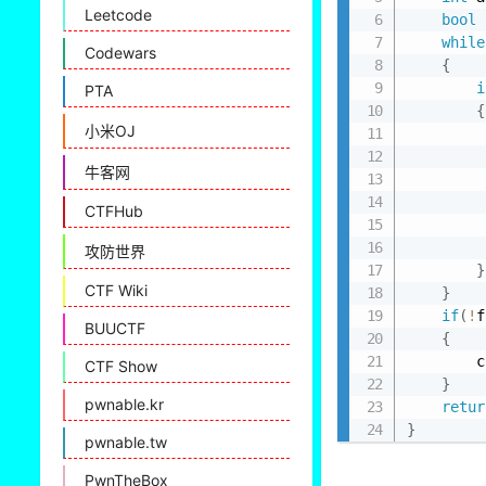
Leetcode
bool
 
while
Codewars
{
i
PTA
{
小米OJ
牛客网
         
CTFHub
         
         
攻防世界
}
CTF Wiki
}
if
(
!
f
BUUCTF
{
        c
CTF Show
}
pwnable.kr
retur
}
pwnable.tw
PwnTheBox