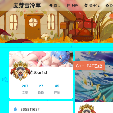
麦芽雪冷萃
首页
归档
关于我
D
C++
,
PAT乙级
t0ur1st
267
27
45
文章
说说
评论
865811637