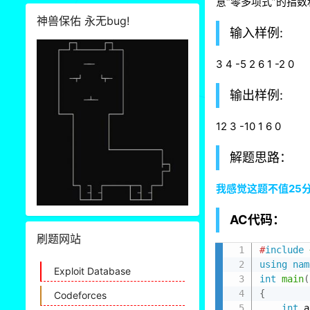
意“零多项式”的指数
神兽保佑 永无bug!
输入样例:
3 4 -5 2 6 1 -2 0
输出样例:
12 3 -10 1 6 0
解题思路：
我感觉这题不值25
AC代码：
刷题网站
#
include
using
nam
Exploit Database
int
main
(
{
Codeforces
int
 a