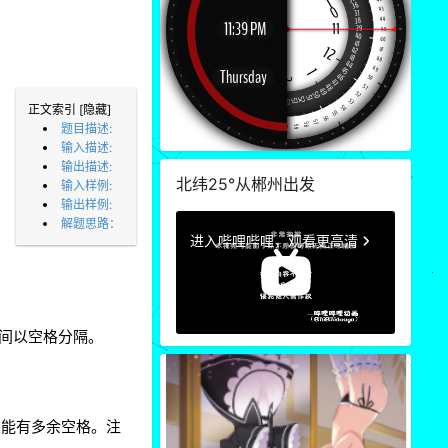
3
正文索引
[隐藏]
3
题目描述:
输入描述:
输出描述:
北纬25°从郴州出发
输入样例:
输出样例:
解题思路：
3
字间以空格分隔。
3
不能有多余空格。注