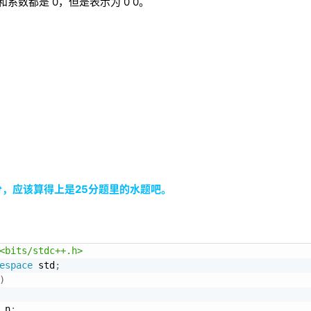
和系数都是 0，但是表示为 0 0。
分，应该算得上是25分题里的水题吧。
<bits/stdc++.h>
espace
 std
;
)
,
n
;