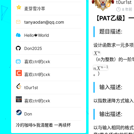
t0ur1st
麦芽雪冷萃
8 年前
【PAT乙级】
tanyaodan@qq.com
题目描述:
Hello🍁World
设计函数求一元多项
Don2025
​（n为整数）的一阶
喜欢ctrl的cxk
。）
喜欢ctrl的cxk
输入描述:
t0ur1st
以指数递降方式输入
喜欢ctrl的cxk
输出描述:
Don
冷的咖啡☕我清醒着 一再续杯
以与输入相同的格式