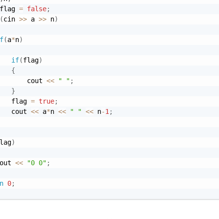
flag 
=
false
;
(
cin 
>>
 a 
>>
 n
)
f
(
a
*
n
)
if
(
flag
)
{
       cout 
<<
" "
;
}
   flag 
=
true
;
   cout 
<<
 a
*
n 
<<
" "
<<
 n
-
1
;
lag
)
out 
<<
"0 0"
;
n
0
;