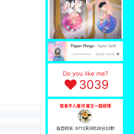
3
Paper Rings
- Taylor Swift
-
00:00
/
03:42
2
Do you like me?
3039
2
智者不入爱河 寡王一路硕博
自恋时长: 9712天0时26分34秒
2