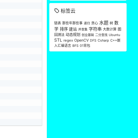
标签云
水题
数
链表
那些年那些事
贪心
树
递归
字符串
学
排序
建站
大数计算
图
并查集
2
动态规划
回溯法
创业基础
二分查找
Ubuntu
STL
OpenCV
regex
Csharp
C++嵌
DFS
入汇编语言
01背包
BFS
2