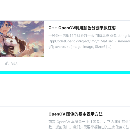
C++ OpenCV利用颜色分割来数红枣
一杯茶一包烟12个红枣数一天 加载红枣图像 string IMG_P
CppCode/OpencvProject/img/”; Mat src = imread
g”); cv::resize(image, image, Size(6 […]
363
OpenCV 图像的基本表示方法
前言 OpenCV 本身是一个【黑盒】，它为我们提
数、返回值）。我们只需要掌握接口的正确使用方法