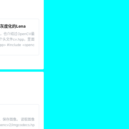
U灰度化的Lena
，也介绍过OpenCV最
个头文件cv.hpp，里面
> #include <openc
像、保存图像。 读取图像
ncv2/imgcodecs.hp