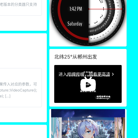
3
r类。老版本的分类器只支持
3
北纬25°从郴州出发
3
实例，如果传入对应的参数，可
VideoCapture();
); […]
3