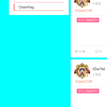
6 年前
ChainFlag
OpenCV
C++
,
OpenCV
5.9k
0
t0ur1st
6 年前
OpenCV
C++
,
OpenCV