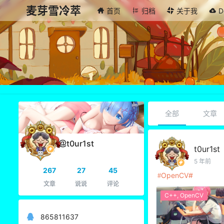
麦芽雪冷萃
首页
归档
关于我
D
全部
文章
t0ur1st
t0ur1st
5 年前
267
27
45
OpenCV
文章
说说
评论
C++
,
OpenCV
865811637