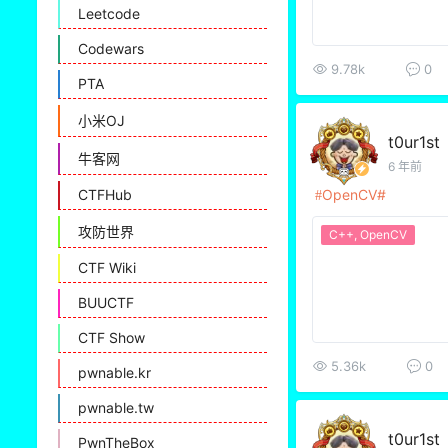
Leetcode
Codewars
9.78k
0
PTA
小米OJ
t0ur1st
牛客网
6 年前
OpenCV
CTFHub
攻防世界
C++
,
OpenCV
CTF Wiki
BUUCTF
CTF Show
5.36k
0
pwnable.kr
pwnable.tw
t0ur1st
PwnTheBox