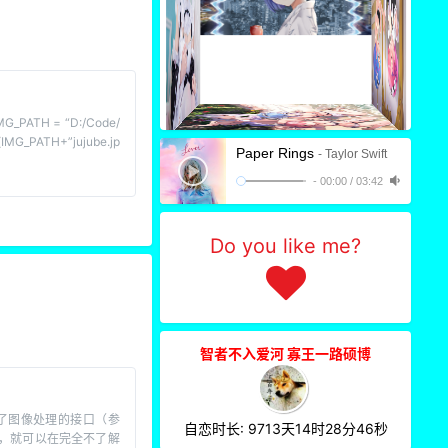
3
ATH = “D:/Code/
(IMG_PATH+”jujube.jp
Paper Rings
- Taylor Swift
-
00:00
/
03:42
2
Do you like me?
2
智者不入爱河 寡王一路硕博
供了图像处理的接口（参
自恋时长: 9713天14时28分47秒
2
，就可以在完全不了解