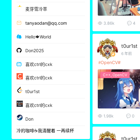
麦芽雪冷萃
tanyaodan@qq.com
3.86k
4
Hello🍁World
t0ur1st
Don2025
6 年前
OpenCV
喜欢ctrl的cxk
C++
,
OpenCV
喜欢ctrl的cxk
t0ur1st
喜欢ctrl的cxk
1.98k
0
Don
冷的咖啡☕我清醒着 一再续杯
t0ur1st