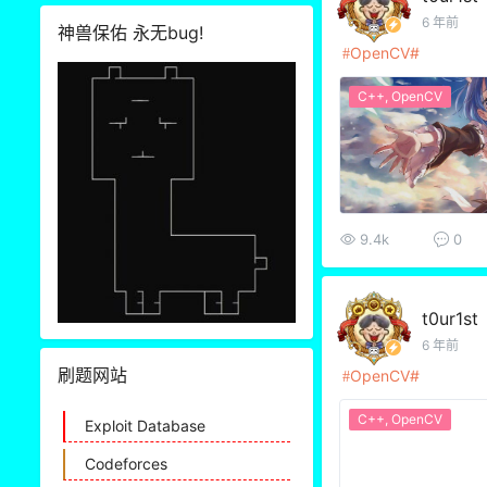
6 年前
神兽保佑 永无bug!
OpenCV
C++
,
OpenCV
9.4k
0
t0ur1st
6 年前
刷题网站
OpenCV
C++
,
OpenCV
Exploit Database
Codeforces