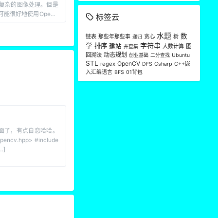
复杂的图像处理。但是
能很好地使用OpenC
标签云
水题
数
链表
那些年那些事
贪心
树
递归
字符串
学
排序
建站
大数计算
图
并查集
2
动态规划
回溯法
创业基础
二分查找
Ubuntu
STL
OpenCV
regex
Csharp
C++嵌
DFS
入汇编语言
01背包
BFS
2
里面了，有点自恋哈哈。
ncv.hpp> #include
…]