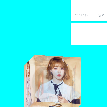
11.29k
0