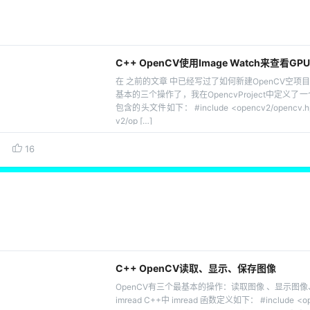
C++ OpenCV使用Image Watch来查看GP
在 之前的文章 中已经写过了如何新建OpenCV空项目
基本的三个操作了，我在OpencvProject中定义了一
包含的头文件如下： #include <opencv2/opencv.hpp
v2/op […]
16
C++ OpenCV读取、显示、保存图像
OpenCV有三个最基本的操作：读取图像 、显示图
imread C++中 imread 函数定义如下： #include <ope