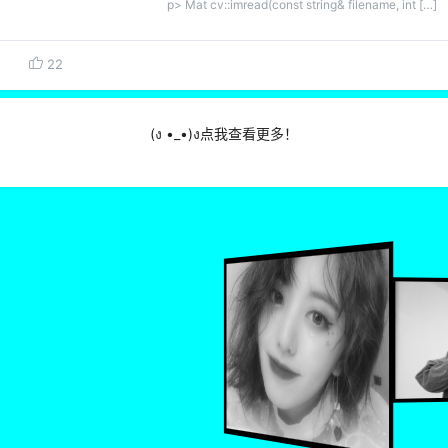
p> Mat cv::imread(const string& filename, int […]
22
(ง •_•)ง点我查看更多！