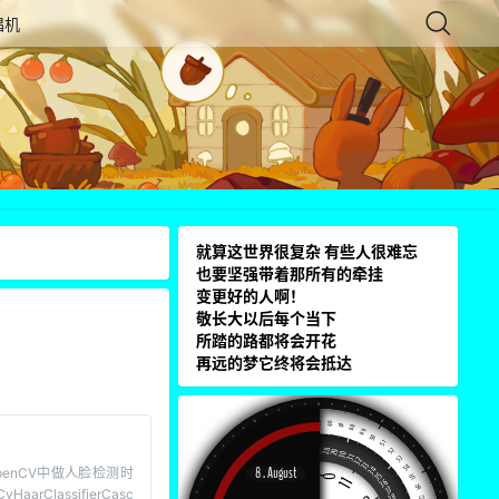
唱机
就算这世界很复杂 有些人很难忘
也要坚强带着那所有的牵挂
变更好的人啊！
敬长大以后每个当下
所踏的路都将会开花
再远的梦它终将会抵达
3
是OpenCV中做人脸检测时
lassifierCasc