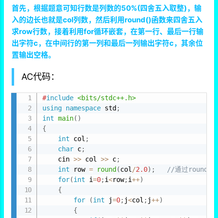
首先，根据题意可知行数是列数的50%(四舍五入取整)，输
入的边长也就是col列数，然后利用round()函数来四舍五入
求row行数，接着利用for循环嵌套，在第一行、最后一行输
出字符c，在中间行的第一列和最后一列输出字符c，其余位
置输出空格。
AC代码：
#
include
<bits/stdc++.h>
using
namespace
 std
;
int
main
(
)
{
int
 col
;
char
 c
;
    cin 
>>
 col 
>>
 c
;
int
 row 
=
round
(
col
/
2.0
)
;
//通过round
for
(
int
 i
=
0
;
i
<
row
;
i
++
)
{
for
(
int
 j
=
0
;
j
<
col
;
j
++
)
{