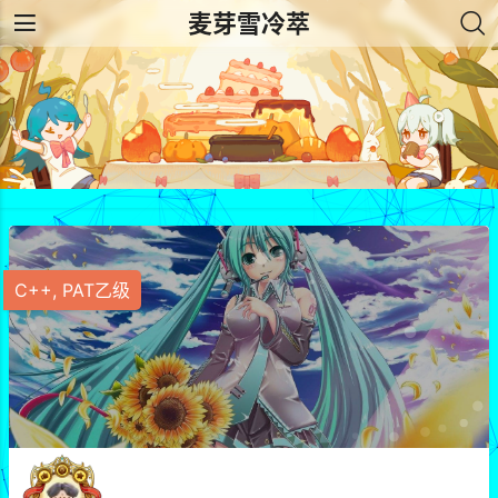
麦芽雪冷萃
C++
,
PAT乙级