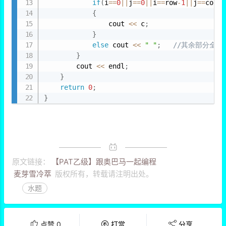
if
(
i
==
0
||
j
==
0
||
i
==
row
-
1
||
j
==
col
-
1
{
                cout 
<<
 c
;
}
else
 cout 
<<
" "
;
//其余部分全是
}
        cout 
<<
 endl
;
}
return
0
;
}
原文链接：
【PAT乙级】跟奥巴马一起编程
麦芽雪冷萃
版权所有，转载请注明出处。
水题
点赞
0
打赏
分享