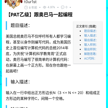
t0ur1st
•
4.97k
•
0
•
8 年前
【PAT乙级】跟奥巴马一起编程
题目描述：
正文索引
[隐藏]
题目描述：
输入描述：
美国总统奥巴马不仅呼吁所有人都学习编
输出描述：
程，甚至以身作则编写代码，成为美国历
输入样例：
史上首位编写计算机代码的总统2014年
输出样例：
底，为庆祝“计算机科学教育周”正式启
解题思路：
AC代码：
动，奥巴马编写了很简单的计算机代码：
在屏幕上画一个正方形。现在你也跟他一
起画吧！
输入描述：
输入在一行中给出正方形边长N（3 <= N <= 20）和组成正
方形边的某种字符C，间隔一个空格。