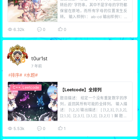
转后的” 字符串，其中不是字母的字符都
保留在原地，而所有字母的位置发生反
转。 输入样例1： ab-cd 输出样例1： d
c-ba 输入样例2： a-bC-dEf-ghIj 输出
样例2： j-Ih-gfE-dCba 输入样例3： Te
6.32k
0
0
st1ng-Leet=co […]
t0ur1st
7 年前
排序
水题
C++
,
Leetcode
【Leetcode】全排列
题目描述： 给定一个没有重复数字的序
列，返回其所有可能的全排列。 输入描
述： [1,2,3] 输出描述： [ [1,2,3], [1,3,2],
[2,1,3], [2,3,1], [3,1,2], [3,2,1] ] 解题思
路： next_permutation就完事啦~ AC代
码： class […]
5.53k
0
1