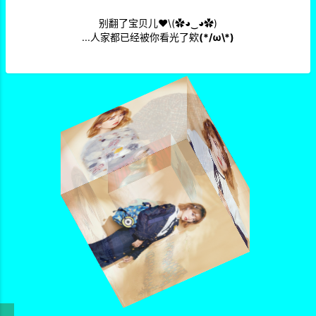
别翻了宝贝儿❤\(✿◕‿◕✿)
...人家都已经被你看光了欸
(*/ω\*)