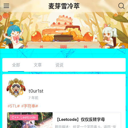
麦芽雪冷萃
全部
文章
说说
t0ur1st
7 年前
STL
字符串
C++
,
Leetcode
【Leetcode】仅仅反转字母
题目描述： 给定一个字符串 S，返回 “反