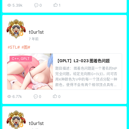
本题就请你编写程序，判断每个方案的
5.39k
0
1
可行性。 输入描述： 输入在第一行给出
两个正整数 N 和 M（均不超过10 00
0），分别为敌 […]
t0ur1st
7 年前
STL
图
C++
,
GPLT
【GPLT】L2-023 图着色问题
题目描述： 图着色问题是一个著名的NP
完全问题。给定无向图G=(V,E)，问可否
用K种颜色为V中的每一个顶点分配一种
颜色，使得不会有两个相邻顶点具有同
一种颜色？ 但本题并不是要你解决这个
着色问题，而是对给定的一种颜色分
6.77k
0
0
配，请你判断这是否是图着色问题的一
个解。 输入描述： 输入在第一行给出3
个整数V（ […]
t0ur1st