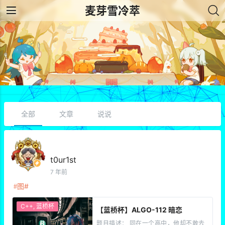
麦芽雪冷萃
全部
文章
说说
t0ur1st
7 年前
图
C++
,
蓝桥杯
【蓝桥杯】ALGO-112 暗恋
题目描述： 同在一个高中，他却不敢去