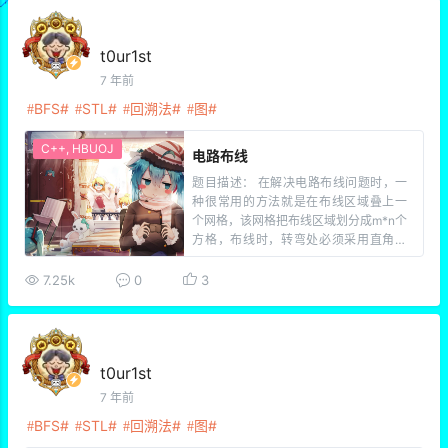
t0ur1st
7 年前
BFS
STL
回溯法
图
C++
,
HBUOJ
电路布线
题目描述： 在解决电路布线问题时，一
种很常用的方法就是在布线区域叠上一
个网格，该网格把布线区域划分成m*n个
方格，布线时，转弯处必须采用直角，
如已经有某条线路经过一个方格时，则
在该方格上不允许叠加布线。如下图所
7.25k
0
3
示，如从一个方格a(2，1)的中心点到另
一个方格b（8,8）的中心点布线时， 每
个方格布线 […]
t0ur1st
7 年前
BFS
STL
回溯法
图