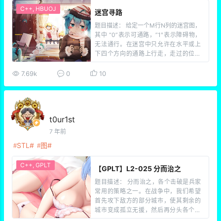
C++
,
HBUOJ
迷宫寻路
题目描述： 给定一个M行N列的迷宫图，
其中 “0”表示可通路，”1″表示障碍物，
无法通行。在迷宫中只允许在水平或上
下四个方向的通路上行走，走过的位置
不能重复走。 5行8列的迷宫如下： 0 1 1
1 0 0 0 0 0 0 0 1 0 0 0 0 0 […]
7.69k
0
10
t0ur1st
7 年前
STL
图
C++
,
GPLT
【GPLT】L2-025 分而治之
题目描述： 分而治之，各个击破是兵家
常用的策略之一。在战争中，我们希望
首先攻下敌方的部分城市，使其剩余的
城市变成孤立无援，然后再分头各个击
破。为此参谋部提供了若干打击方案。