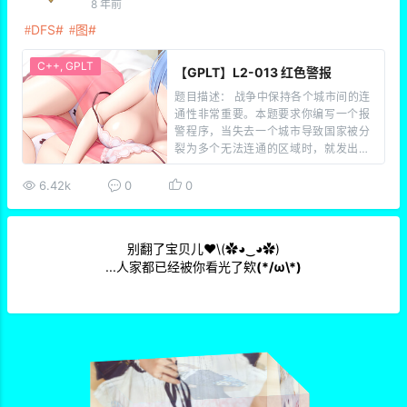
8 年前
DFS
图
C++
,
GPLT
【GPLT】L2-013 红色警报
题目描述： 战争中保持各个城市间的连
通性非常重要。本题要求你编写一个报
警程序，当失去一个城市导致国家被分
裂为多个无法连通的区域时，就发出红
色警报。注意：若该国本来就不完全连
通，是分裂的k个区域，而失去一个城市
6.42k
0
0
并不改变其他城市之间的连通性，则不
要发出警报。 输入描述： 输入在第一行
给出两个整数N（0 […]
别翻了宝贝儿❤\(✿◕‿◕✿)
...人家都已经被你看光了欸
(*/ω\*)