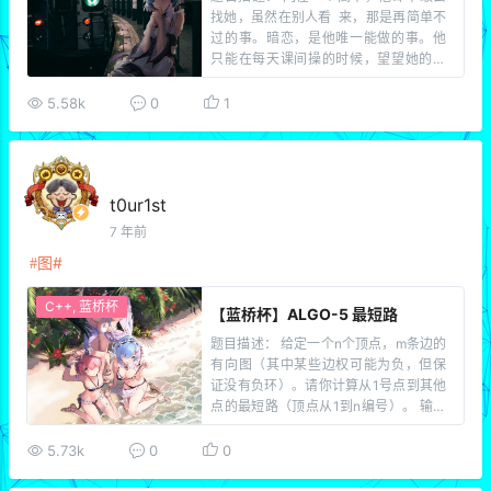
找她，虽然在别人看 来，那是再简单不
过的事。暗恋，是他唯一能做的事。他
只能在每天课间操的时候，望望她的位
置，看看她倾心的动作，就够了。操场
上的彩砖啊，你们的位置，就是他们能
5.58k
0
1
够站立的地方，他俩的关系就像砖与砖
之间一样固定，无法动摇。还记得当初
铺砖的工人，将整个操场 […]
t0ur1st
7 年前
图
C++
,
蓝桥杯
【蓝桥杯】ALGO-5 最短路
题目描述： 给定一个n个顶点，m条边的
有向图（其中某些边权可能为负，但保
证没有负环）。请你计算从1号点到其他
点的最短路（顶点从1到n编号）。 输入
描述： 第一行两个整数n, m。接下来的
m行，每行有三个整数u, v, l，表示u到v
5.73k
0
0
有一条长度为l的边。（1 <= n <= 2000
0，1 […]