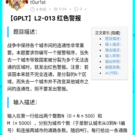
t0ur1st
•
6.4k
•
0
•
8 年前
【GPLT】L2-013 红色警报
题目描述：
正文索引
[隐藏]
题目描述：
输入描述：
战争中保持各个城市间的连通性非常重
输出描述：
要。本题要求你编写一个报警程序，当失
输入样例：
去一个城市导致国家被分裂为多个无法连
输出样例：
通的区域时，就发出红色警报。注意：若
解题思路：
AC代码：
该国本来就不完全连通，是分裂的k个区
域，而失去一个城市并不改变其他城市之
间的连通性，则不要发出警报。
输入描述：
输入在第一行给出两个整数
（0 <
≤ 500）和
N
N
（≤ 5000），分别为城市个数（于是默认城市从0到
-1编
M
N
号）和连接两城市的通路条数。随后
行，每行给出一条通路
M