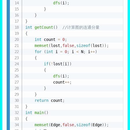
dfs
(
i
)
;
}
}
}
int
getCount
(
)
//计算图的连通分量
{
int
 count 
=
0
;
memset
(
lost
,
false
,
sizeof
(
lost
)
)
;
for
(
int
 i 
=
0
;
 i 
<
 N
;
 i
++
)
{
if
(
!
lost
[
i
]
)
{
dfs
(
i
)
;
            count
++
;
}
}
return
 count
;
}
int
main
(
)
{
memset
(
Edge
,
false
,
sizeof
(
Edge
)
)
;