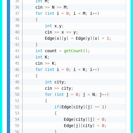
int
 M
;
    cin 
>>
 N 
>>
 M
;
for
(
int
 i 
=
0
;
 i 
<
 M
;
 i
++
)
{
int
 x
,
y
;
        cin 
>>
 x 
>>
 y
;
        Edge
[
x
]
[
y
]
=
 Edge
[
y
]
[
x
]
=
1
;
}
int
 count 
=
getCount
(
)
;
int
 K
;
    cin 
>>
 K
;
for
(
int
 i 
=
0
;
 i 
<
 K
;
 i
++
)
{
int
 city
;
        cin 
>>
 city
;
for
(
int
 j 
=
0
;
 j 
<
 N
;
 j
++
)
{
if
(
Edge
[
city
]
[
j
]
==
1
)
{
                Edge
[
city
]
[
j
]
=
0
;
                Edge
[
j
]
[
city
]
=
0
;
}