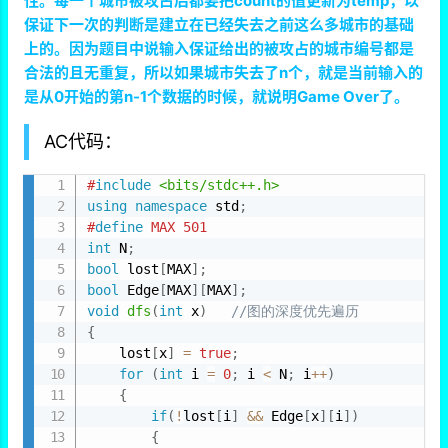
性。每一个城市被攻占后都要把count的值更新为temp，以
保证下一次的判断是建立在已经失去之前这么多城市的基础
上的。因为题目中说输入保证给出的被攻占的城市编号都是
合法的且无重复，所以如果城市失去了n个，就是当前输入的
是从0开始的第n-1个数据的时候，就说明Game Over了。
AC代码：
#
include
<bits/stdc++.h>
using
namespace
 std
;
#
define
 MAX 501
int
 N
;
bool
 lost
[
MAX
]
;
bool
 Edge
[
MAX
]
[
MAX
]
;
void
dfs
(
int
 x
)
//图的深度优先遍历
{
    lost
[
x
]
=
true
;
for
(
int
 i 
=
0
;
 i 
<
 N
;
 i
++
)
{
if
(
!
lost
[
i
]
&&
 Edge
[
x
]
[
i
]
)
{