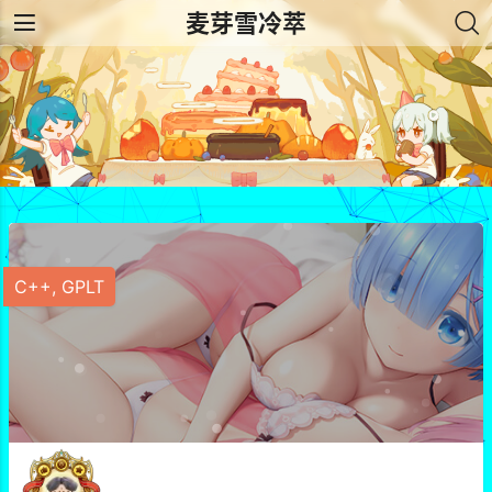
麦芽雪冷萃
C++
,
GPLT