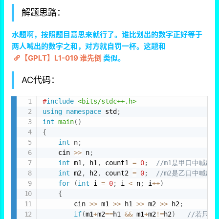
解题思路：
水题啊，按照题目意思来就行了。谁比划出的数字正好等于
两人喊出的数字之和，对方就自罚一杯。这题和
【GPLT】L1-019 谁先倒
类似。
AC代码：
#
include
<bits/stdc++.h>
using
namespace
 std
;
int
main
(
)
{
int
 n
;
    cin 
>>
 n
;
int
 m1
,
 h1
,
 count1 
=
0
;
//m1是甲口中喊出
int
 m2
,
 h2
,
 count2 
=
0
;
//m2是乙口中喊出
for
(
int
 i 
=
0
;
 i 
<
 n
;
 i
++
)
{
        cin 
>>
 m1 
>>
 h1 
>>
 m2 
>>
 h2
;
if
(
m1
+
m2
==
h1 
&&
 m1
+
m2
!=
h2
)
//若只