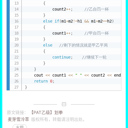
{
            count2
++
;
//乙自罚一杯
}
else
if
(
m1
+
m2
!=
h1 
&&
 m1
+
m2
==
h2
)
/
{
            count1
++
;
//甲自罚一杯
}
else
//剩下的情况就是甲乙平局
{
continue
;
//继续下一轮
}
}
    cout 
<<
 count1 
<<
" "
<<
 count2 
<<
 endl
;
return
0
;
}
原文链接：
【PAT乙级】划拳
麦芽雪冷萃
版权所有，转载请注明出处。
水题