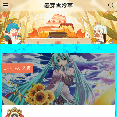
麦芽雪冷萃
C++
,
PAT乙级