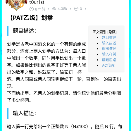
t0ur1st
•
4.35k
•
0
•
8 年前
【PAT乙级】划拳
题目描述：
正文索引
[隐藏]
题目描述：
输入描述：
划拳是古老中国酒文化的一个有趣的组成
输出描述：
部分。酒桌上两人划拳的方法为：每人口
输入样例：
中喊出一个数字，同时用手比划出一个数
解题思路：
字。如果谁比划出的数字正好等于两人喊
AC代码：
出的数字之和，谁就赢了，输家罚一杯
酒。两人同赢或两人同输则继续下一轮，直到唯一的赢家出
现。
下面给出甲、乙两人的划拳记录，请你统计他们最后分别喝
了多少杯酒。
输入描述：
输入第一行先给出一个正整数 N（N≤100），随后 N 行，每